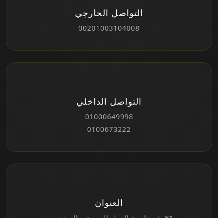
التواصل الخارجي
00201003104008
التواصل الداخلي
01000649998
0100673222
العنوان
٣٩ ش جامعة الدول العربية - المهندسين